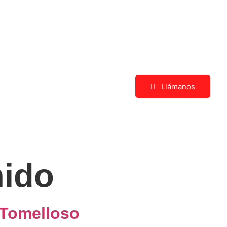
Llámanos
nido
 Tomelloso