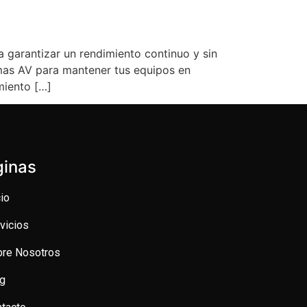
 garantizar un rendimiento continuo y sin
mas AV para mantener tus equipos en
miento […]
ginas
cio
vicios
bre Nosotros
og