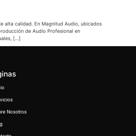
e alta calidad. En Magnitud Audio, ubicados
producción de Audio Profesional en
ales, […]
ginas
cio
vicios
bre Nosotros
og